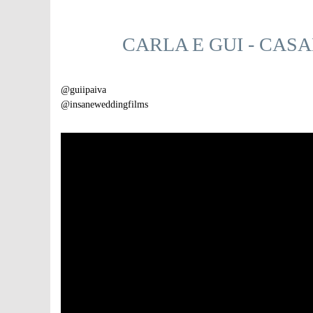
CARLA E GUI - CA
@guiipaiva
@insaneweddingfilms