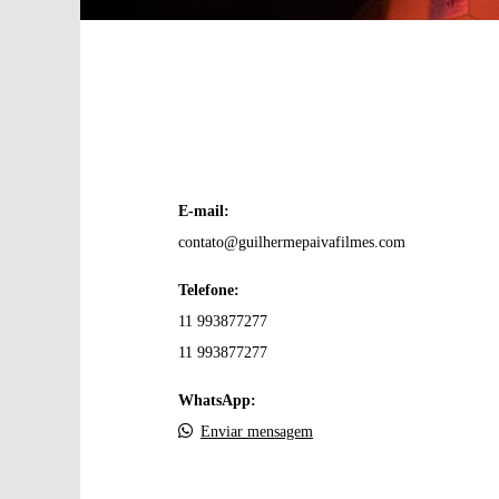
E-mail:
contato@guilhermepaivafilmes.com
Telefone:
11 993877277
11 993877277
WhatsApp:
Enviar mensagem